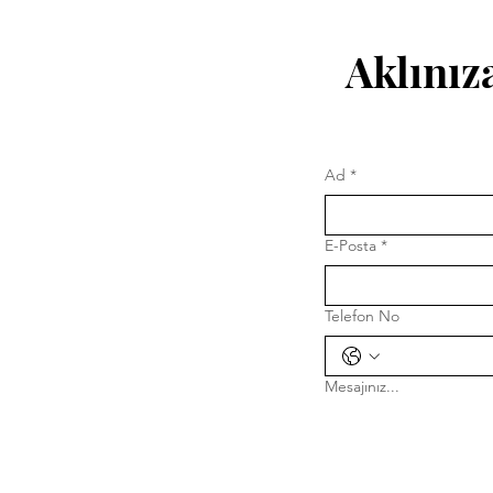
Aklınıza
Ad
*
E-Posta
*
Telefon No
Mesajınız...