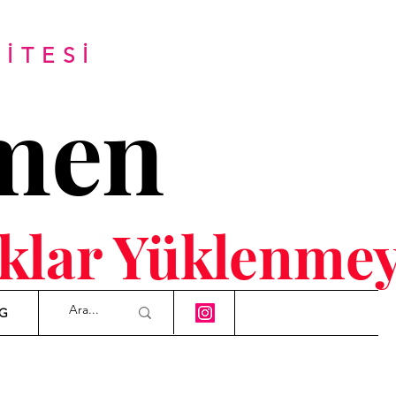
İTESİ
men
naklar Yüklenm
G