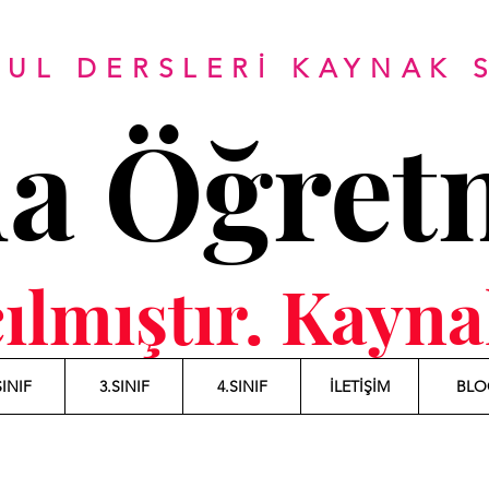
KUL DERSLERİ KAYNAK S
da Öğret
çılmıştır. Kay
SINIF
3.SINIF
4.SINIF
İLETİŞİM
BLO